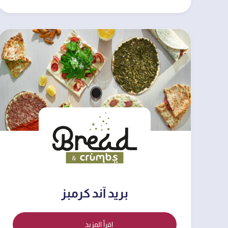
بريد آند كرمبز
اقرأ المزيد