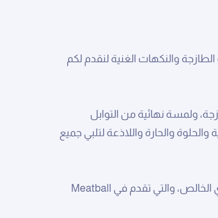
 الطازجة والنكهات الغنية لنقدم لكم
زجة، ولمسة نهائية من التوابل
والحلوة والحارة واللاذعة لتلبي جميع
كما نقدم تشكيلة "Meatball Mania" التي تضم كرات اللحم الشهية المحضرة من اللحم البقري الخالص، والتي تقدم في Meatball