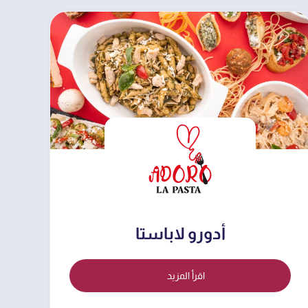
أدورو لاباستا
اقرأ المزيد