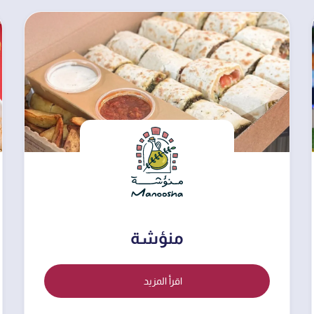
منؤشة
اقرأ المزيد