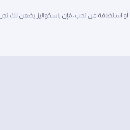
 أو استضافة من تحب، فإن باسكواليز يضمن لك تجربة
علاماتنا التجارية
علامات فريدة بضيافة رائدة