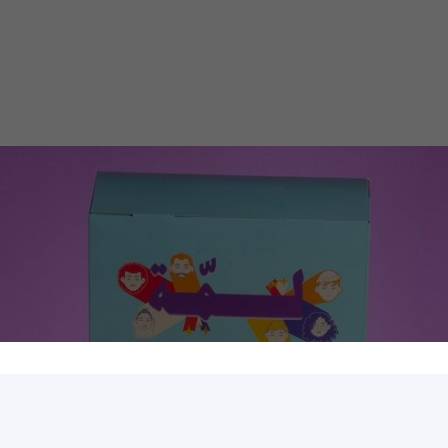
عجنات الطازجة. استمتع بصحبة عائلتك وأصدقائك وشاركهم أ
المعجنات في أجواء دافئة ومفعمة بالمحبة.
اقرأ القصة
تواصل معنا