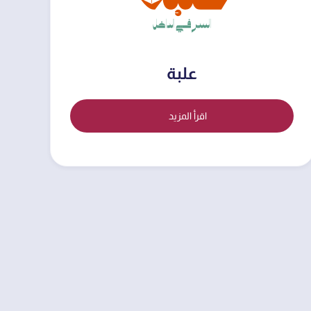
علبة
اقرأ المزيد