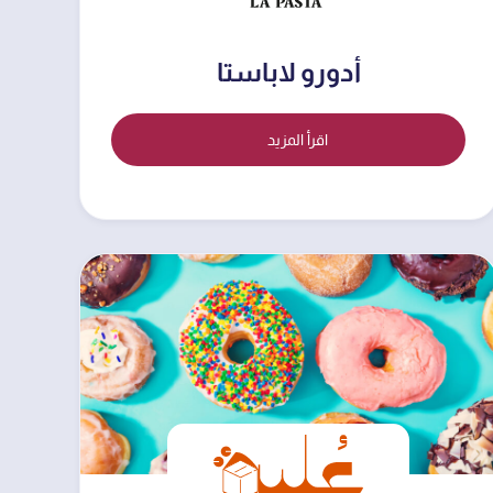
أدورو لاباستا
اقرأ المزيد